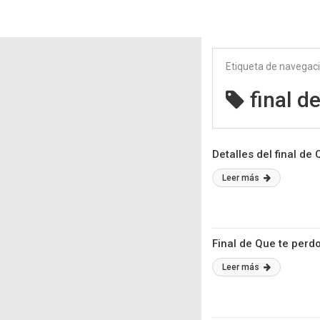
Etiqueta de navegac
final d
Detalles del final d
Leer más
Final de Que te perdo
Leer más