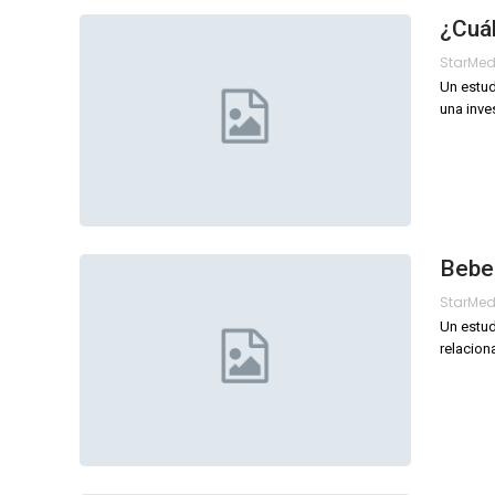
¿Cuál
StarMe
Un estud
una inves
Beber
StarMe
Un estud
relacion