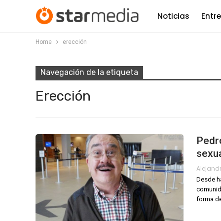
Noticias
Entr
Home
erección
Navegación de la etiqueta
Erección
Pedro
sexua
Desde ha
comunid
forma d