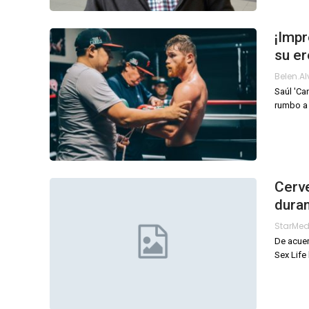
¡Impr
su er
Belen.a
Saúl 'Ca
rumbo a 
Cerve
duran
StarMe
De acuer
Sex Life