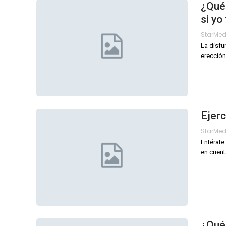
¿Qué
si yo
StarMe
La disfu
erección
Ejerc
StarMe
Entérate
en cuent
¿Qué 