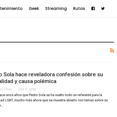
etenimiento
Geek
Streaming
Rutas
 Sola hace reveladora confesión sobre su
lidad y causa polémica
Alejandra.chavarria
Oct 17, 2018
ce unos años que Pedro Sola se ha vuelto todo un referente para la
ad LGBT, mucho más ahora que se muestra abierto con temas sobre su
e…