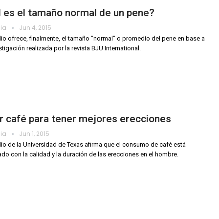
 es el tamaño normal de un pene?
dia
Jun 4, 2015
io ofrece, finalmente, el tamaño "normal" o promedio del pene en base a
tigación realizada por la revista BJU International.
 café para tener mejores erecciones
dia
Jun 1, 2015
io de la Universidad de Texas afirma que el consumo de café está
ado con la calidad y la duración de las erecciones en el hombre.