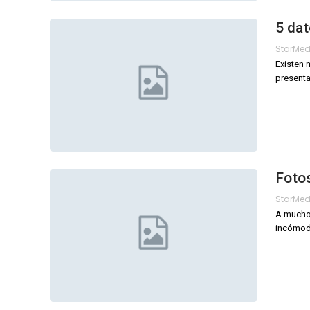
5 da
StarMe
Existen 
present
Foto
StarMe
A muchos
incómodo