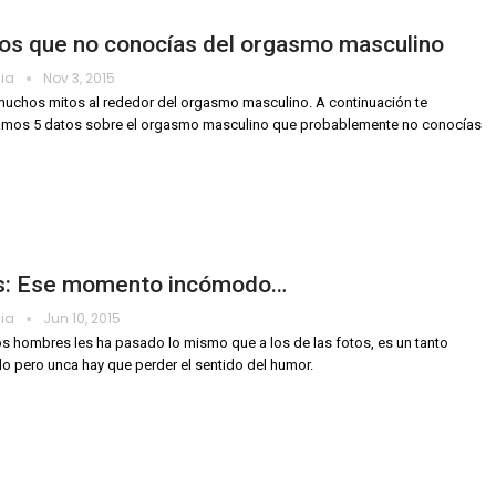
tos que no conocías del orgasmo masculino
dia
Nov 3, 2015
muchos mitos al rededor del orgasmo masculino. A continuación te
amos 5 datos sobre el orgasmo masculino que probablemente no conocías
s: Ese momento incómodo…
dia
Jun 10, 2015
 hombres les ha pasado lo mismo que a los de las fotos, es un tanto
 pero unca hay que perder el sentido del humor.