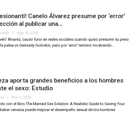
esionanti! Canelo Álvarez presume por ‘error’
ección al publicar una…
lvarez
Ago 16, 2018
nelo' Álvarez, causó furor en redes sociales cuando quiso presumir su peso
la pelea vs Gennady Golovkin, pero por 'error' terminó mostrando…
za aporta grandes beneficios a los hombres
te el sexo: Estudio
dia
Nov 4, 2015
do con el libro The Married Sex Solution: A Realistic Guide to Saving Your
 beber cerveza puede mejorar el desempeño sexual de los hombres