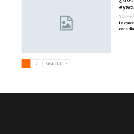
eyac
StarMe
La eyacu
cada día
1
2
SIGUIENTE