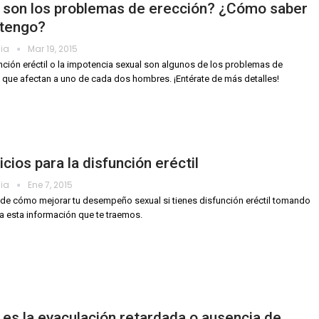
 son los problemas de erección? ¿Cómo saber
 tengo?
dia
Mar 19, 2015
nción eréctil o la impotencia sexual son algunos de los problemas de
 que afectan a uno de cada dos hombres. ¡Entérate de más detalles!
icios para la disfunción eréctil
dia
Ene 7, 2015
 de cómo mejorar tu desempeño sexual si tienes disfunción eréctil tomando
a esta información que te traemos.
es la eyaculación retardada o ausencia de