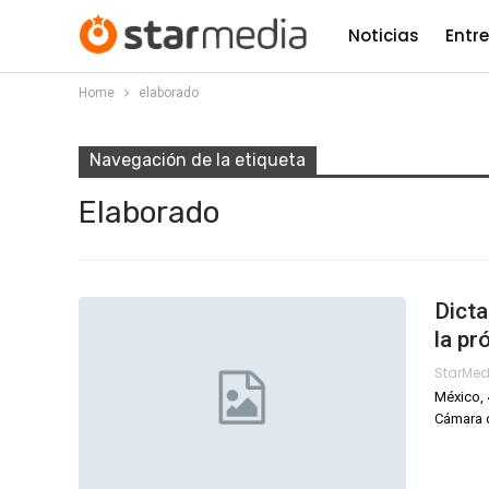
Noticias
Entr
Home
elaborado
Navegación de la etiqueta
Elaborado
Dict
la p
StarMe
México, 
Cámara d