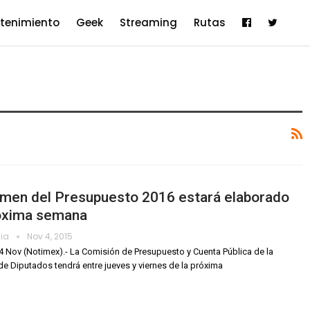
etenimiento
Geek
Streaming
Rutas
amen del Presupuesto 2016 estará elaborado
róxima semana
dia
Nov 4, 2015
4 Nov (Notimex).- La Comisión de Presupuesto y Cuenta Pública de la
e Diputados tendrá entre jueves y viernes de la próxima