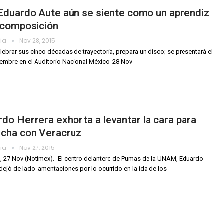
Eduardo Aute aún se siente como un aprendiz
 composición
dia
Nov 28, 2015
elebrar sus cinco décadas de trayectoria, prepara un disco; se presentará el
iembre en el Auditorio Nacional México, 28 Nov
do Herrera exhorta a levantar la cara para
ncha con Veracruz
dia
Nov 27, 2015
, 27 Nov (Notimex).- El centro delantero de Pumas de la UNAM, Eduardo
 dejó de lado lamentaciones por lo ocurrido en la ida de los