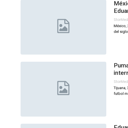
Méxic
Edua
StarMe
México, 
del siglo
Puma
inter
StarMe
Tijuana,
futbol m
Eduar