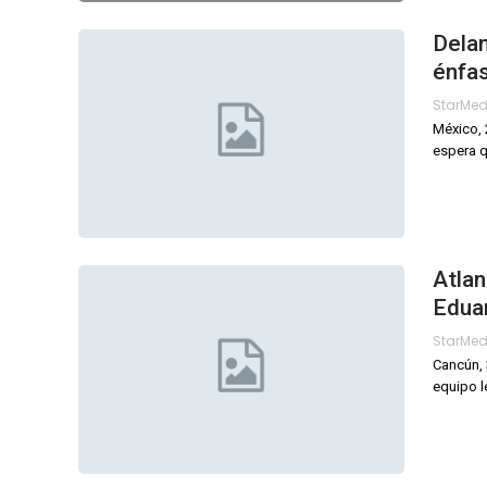
Dela
énfas
StarMe
México, 
espera q
Atlan
Edua
StarMe
Cancún, 
equipo le