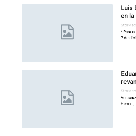
Luis 
en la
StarMe
* Para c
7 de dic
Eduar
reva
StarMe
Veracruz
Herrera,