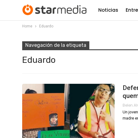
Noticias
Entr
Home
Eduardo
Navegación de la etiqueta
Eduardo
Defen
quem
Belen.a
Un joven
madre en