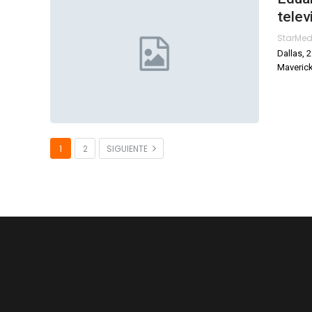
telev
StarMe
Dallas, 
Maveric
1
2
SIGUIENTE