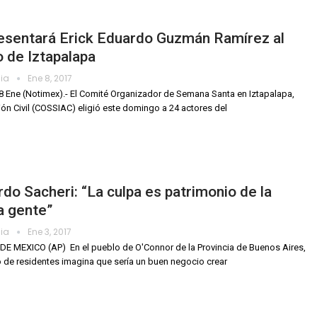
esentará Erick Eduardo Guzmán Ramírez al
o de Iztapalapa
dia
Ene 8, 2017
8 Ene (Notimex).- El Comité Organizador de Semana Santa en Iztapalapa,
ón Civil (COSSIAC) eligió este domingo a 24 actores del
do Sacheri: “La culpa es patrimonio de la
a gente”
dia
Ene 3, 2017
E MEXICO (AP)  En el pueblo de O'Connor de la Provincia de Buenos Aires,
 de residentes imagina que sería un buen negocio crear