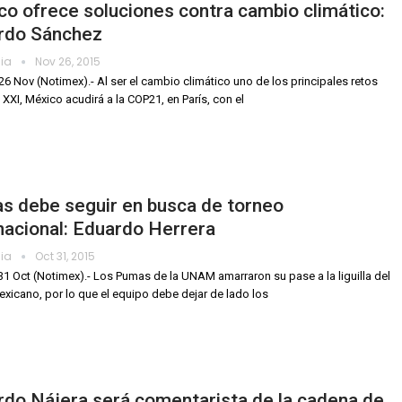
o ofrece soluciones contra cambio climático:
rdo Sánchez
dia
Nov 26, 2015
26 Nov (Notimex).- Al ser el cambio climático uno de los principales retos
 XXI, México acudirá a la COP21, en París, con el
s debe seguir en busca de torneo
nacional: Eduardo Herrera
dia
Oct 31, 2015
 31 Oct (Notimex).- Los Pumas de la UNAM amarraron su pase a la liguilla del
exicano, por lo que el equipo debe dejar de lado los
do Nájera será comentarista de la cadena de