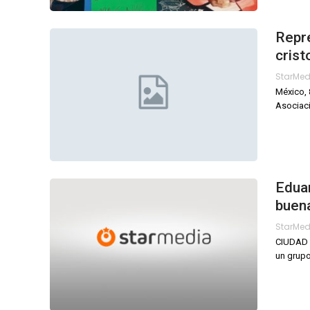
Repr
crist
StarMe
México, 
Asociaci
Eduar
buen
StarMe
CIUDAD D
un grupo