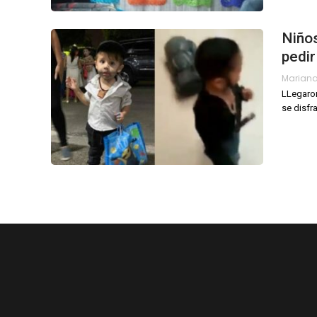
Niños
pedir
Mariana
LLegaron
se disfr