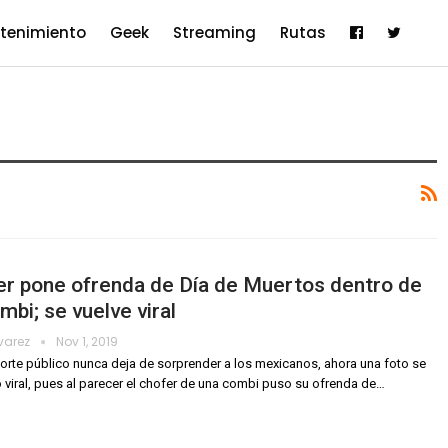
etenimiento
Geek
Streaming
Rutas
er pone ofrenda de Día de Muertos dentro de
mbi; se vuelve viral
lvarez
Nov 1, 2019
porte público nunca deja de sorprender a los mexicanos, ahora una foto se
o viral, pues al parecer el chofer de una combi puso su ofrenda de
…