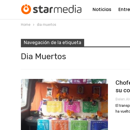
Noticias
Entr
Home
dia muertos
Navegación de la etiqueta
Dia Muertos
Chof
su co
Belen.a
El trans
ha vuelt