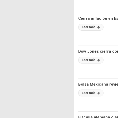
Cierra inflación en 
Leer más
Dow Jones cierra con
Leer más
Bolsa Mexicana revier
Leer más
Fiscalía alemana ci