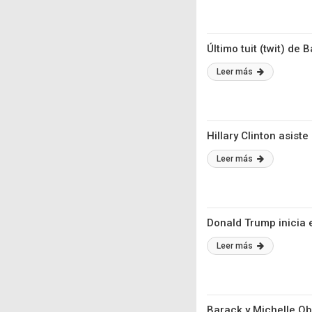
Último tuit (twit) d
Leer más
Hillary Clinton asis
Leer más
Donald Trump inicia e
Leer más
Barack y Michelle Ob