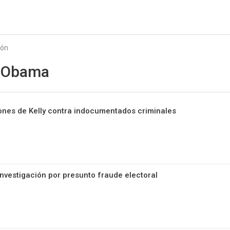
Starmedia
ión
 Obama
ones de Kelly contra indocumentados criminales
investigación por presunto fraude electoral