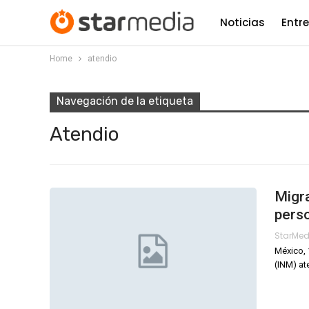
Noticias
Entr
Home
atendio
Navegación de la etiqueta
Atendio
Migra
pers
StarMe
México, 
(INM) at