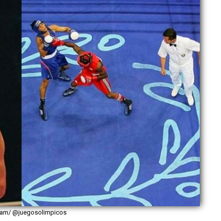
gram/ @juegosolimpicos