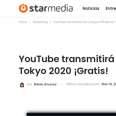
Noticias
Entr
Home
Streaming
YouTube transmitirá los Juegos Olímpicos T
YouTube transmitirá
Tokyo 2020 ¡Gratis!
Última actualización:
Nov 19, 2
Por:
Belen.alvarez