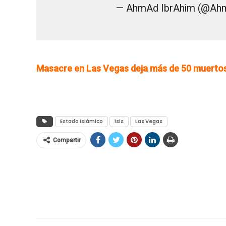
— AhmAd IbrAhim (@Ah
Masacre en Las Vegas deja más de 50 muerto
Estado Islámico
isis
Las Vegas
Compartir