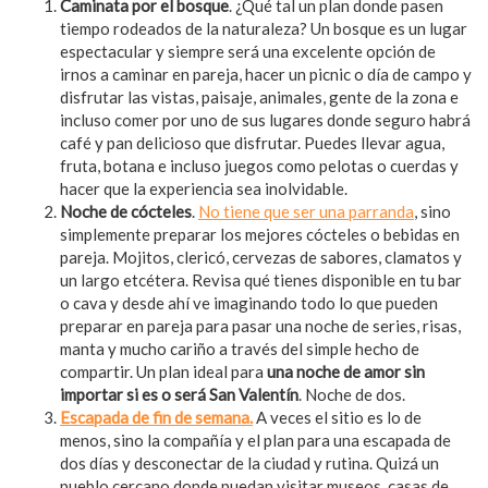
Caminata por el bosque
. ¿Qué tal un plan donde pasen
tiempo rodeados de la naturaleza? Un bosque es un lugar
espectacular y siempre será una excelente opción de
irnos a caminar en pareja, hacer un picnic o día de campo y
disfrutar las vistas, paisaje, animales, gente de la zona e
incluso comer por uno de sus lugares donde seguro habrá
café y pan delicioso que disfrutar. Puedes llevar agua,
fruta, botana e incluso juegos como pelotas o cuerdas y
hacer que la experiencia sea inolvidable.
Noche de cócteles
.
No tiene que ser una parranda
, sino
simplemente preparar los mejores cócteles o bebidas en
pareja. Mojitos, clericó, cervezas de sabores, clamatos y
un largo etcétera. Revisa qué tienes disponible en tu bar
o cava y desde ahí ve imaginando todo lo que pueden
preparar en pareja para pasar una noche de series, risas,
manta y mucho cariño a través del simple hecho de
compartir. Un plan ideal para
una noche de amor sin
importar si es o será San Valentín
. Noche de dos.
Escapada de fin de semana.
A veces el sitio es lo de
menos, sino la compañía y el plan para una escapada de
dos días y desconectar de la ciudad y rutina. Quizá un
pueblo cercano donde puedan visitar museos, casas de