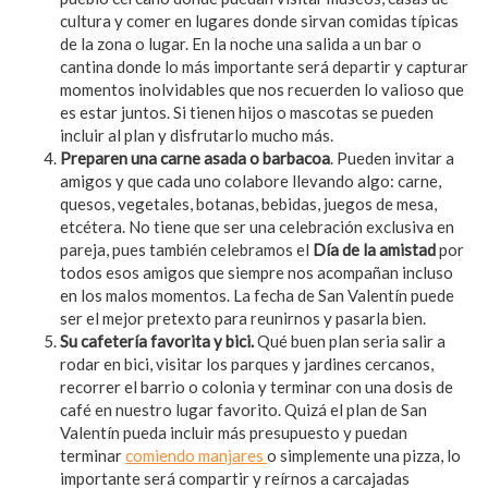
cultura y comer en lugares donde sirvan comidas típicas
de la zona o lugar. En la noche una salida a un bar o
cantina donde lo más importante será departir y capturar
momentos inolvidables que nos recuerden lo valioso que
es estar juntos. Si tienen hijos o mascotas se pueden
incluir al plan y disfrutarlo mucho más.
Preparen una carne asada o barbacoa
. Pueden invitar a
amigos y que cada uno colabore llevando algo: carne,
quesos, vegetales, botanas, bebidas, juegos de mesa,
etcétera. No tiene que ser una celebración exclusiva en
pareja, pues también celebramos el
Día de la amistad
por
todos esos amigos que siempre nos acompañan incluso
en los malos momentos. La fecha de San Valentín puede
ser el mejor pretexto para reunirnos y pasarla bien.
Su cafetería favorita y bici.
Qué buen plan seria salir a
rodar en bici, visitar los parques y jardines cercanos,
recorrer el barrio o colonia y terminar con una dosis de
café en nuestro lugar favorito. Quizá el plan de San
Valentín pueda incluir más presupuesto y puedan
terminar
comiendo manjares
o simplemente una pizza, lo
importante será compartir y reírnos a carcajadas