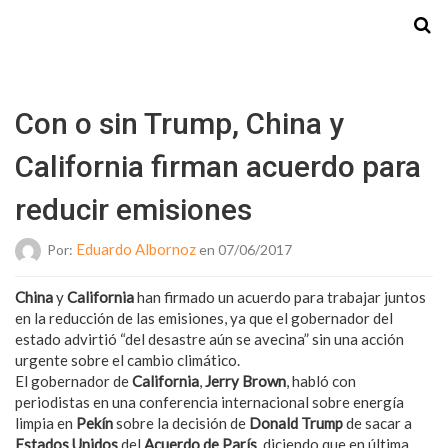
Starmedia
Con o sin Trump, China y
California firman acuerdo para
reducir emisiones
Eduardo Albornoz
Por:
en 07/06/2017
China
y
California
han firmado un acuerdo para trabajar juntos
en la reducción de las emisiones, ya que el gobernador del
estado advirtió “del desastre aún se avecina” sin una acción
urgente sobre el cambio climático.
El gobernador de
California
,
Jerry Brown
, habló con
periodistas en una conferencia internacional sobre energía
limpia en
Pekín
sobre la decisión de
Donald Trump
de sacar a
Estados Unidos
del
Acuerdo de
París
, diciendo que en última