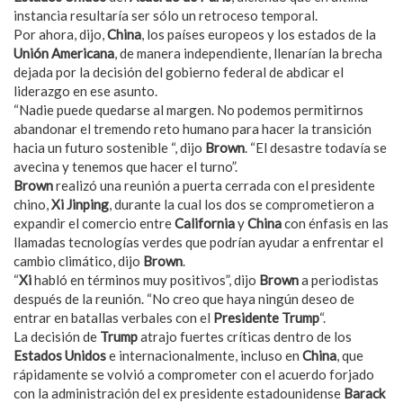
instancia resultaría ser sólo un retroceso temporal.
Por ahora, dijo,
China
, los países europeos y los estados
de la
Unión Americana
, de manera independiente, llenarían la brecha
dejada por la decisión del gobierno federal de abdicar el
liderazgo en ese asunto.
“Nadie puede quedarse al margen. No podemos permitirnos
abandonar el tremendo reto humano para hacer la transición
hacia un futuro sostenible “, dijo
Brown
. “El desastre todavía se
avecina y tenemos que hacer el turno”.
Brown
realizó una reunión a puerta cerrada con el presidente
chino,
Xi Jinping
, durante la cual los dos se comprometieron a
expandir el comercio entre
California
y
China
con énfasis en las
llamadas tecnologías verdes que podrían ayudar a enfrentar el
cambio climático, dijo
Brown
.
“
Xi
habló en términos muy positivos”, dijo
Brown
a periodistas
después de la reunión. “No creo que haya ningún deseo de
entrar en batallas verbales con el
Presidente Trump
“.
La decisión de
Trump
atrajo fuertes críticas dentro de los
Estados Unidos
e internacionalmente, incluso en
China
, que
rápidamente se volvió a comprometer con el acuerdo forjado
con la administración del ex presidente estadounidense
Barack