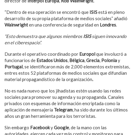
director de
Interpol Europa
,
Rob Wainwright
.
“Dentro de esa operación se encontró que
ISIS
está en pleno
desarrollo de su propia plataforma de medios sociales” añadió
Wainwright
en una conferencia de seguridad en
Londres
.
“Esto demuestra que algunos miembros
ISIS
siguen innovando
en el ciberespacio”.
Durante el operativo coordinado por
Europol
que involucró a
funcionarios de
Estados Unidos
,
Bélgica
,
Grecia
,
Polonia
y
Portugal
, se identificaron más de 2,000 elementos extremistas,
entres estos 52 plataformas de medios sociales que difundían
material propagandístico de la organización
.
No es nada nuevo que los jihadistas estén usando las redes
sociales para promover su agenda y su propaganda. Canales
privados con esquemas de información encriptada como la
aplicación de mensajería
Telegram
, ha sido durante los últimos
años un gran herramienta para los terroristas.
Sin embargo
Facebook
y
Google
, de la mano con las
autoridades, ejercen cada vez más control y monitoreo para