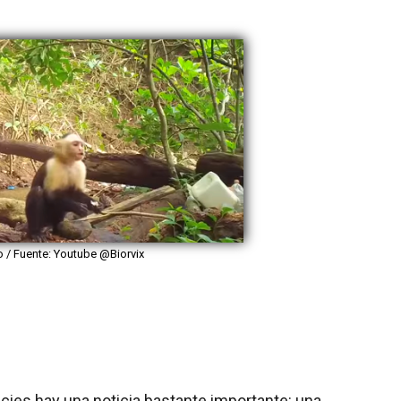
/ Fuente: Youtube @Biorvix
ecies hay una noticia bastante importante: una