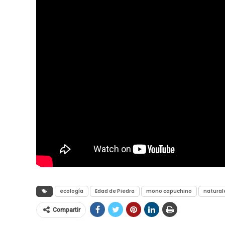
ecología
Edad de Piedra
mono capuchino
natural
Compartir