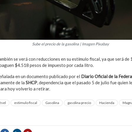
Sube el precio de la gasolina | Imagen Pixabay
ambién se verá con reducciones en su estímulo fiscal, ya que será de 
 paguen $4.518 pesos de impuesto por cada litro.
eñalada en un documento publicado por el
Diario Oficial de la Feder
ctamente de la
SHCP
, dependencia que el pasado 5 de julio fue quien l
ara hoy volverlo a retirar.
ésel
estimulo fiscal
Gasolina
gasolina precio
Hacienda
Magn