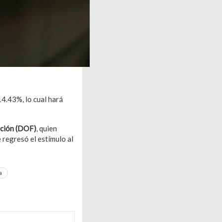
14.43%, lo cual hará
ación (DOF)
, quien
e regresó el estímulo al
a