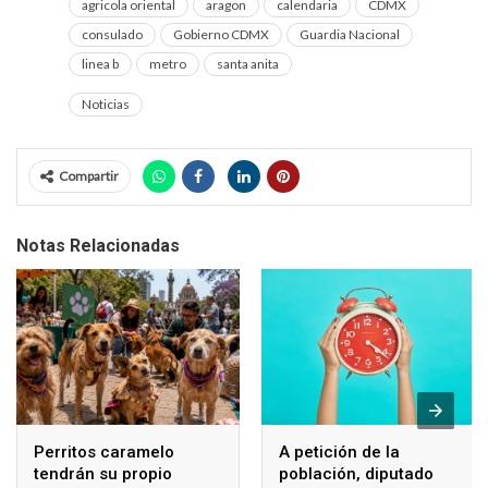
agricola oriental
aragon
calendaria
CDMX
consulado
Gobierno CDMX
Guardia Nacional
linea b
metro
santa anita
Noticias
Compartir
Notas Relacionadas
Perritos caramelo
A petición de la
tendrán su propio
población, diputado