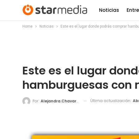
Noticias
Entr
Home
Noticias
Este es el lugar donde podrás comprar ham
Este es el lugar do
hamburguesas con 
Última actualización:
Abr
Por:
Alejandra.chavarria