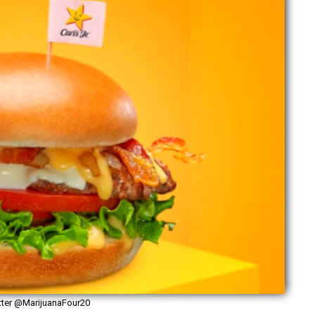
tter @MarijuanaFour20