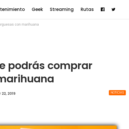
etenimiento
Geek
Streaming
Rutas
burguesas con marihuana
nde podrás comprar
marihuana
NOTICIAS
 22, 2019