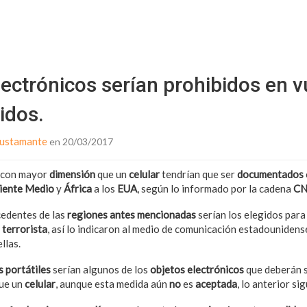
Starmedia
ectrónicos serían prohibidos en v
idos.
Bustamante
en 20/03/2017
con mayor
dimensión
que un
celular
tendrían que ser
documentados
iente Medio
y
África
a los
EUA
, según lo informado por la cadena
C
edentes de las
regiones antes mencionadas
serían los elegidos par
 terrorista
, así lo indicaron al medio de comunicación estadouniden
llas.
 portátiles
serían algunos de los
objetos electrónicos
que deberán 
ue un
celular
, aunque esta medida aún
no
es
aceptada
, lo anterior s