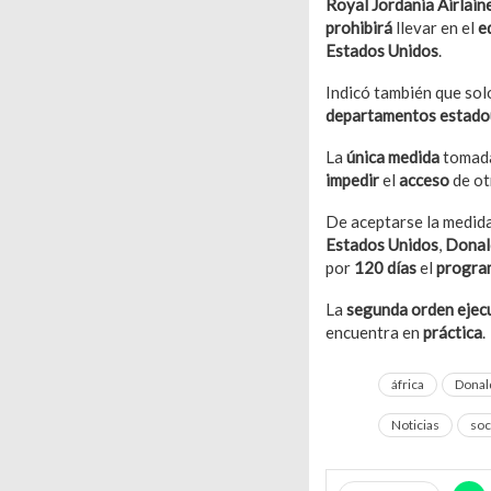
Royal Jordania Airlain
prohibirá
llevar en el
e
Estados Unidos
.
Indicó también que so
departamentos estado
La
única medida
tomada
impedir
el
acceso
de o
De aceptarse la medida,
Estados Unidos
,
Donal
por
120 días
el
progra
La
segunda orden ejec
encuentra en
práctica
.
áfrica
Donal
Noticias
soc