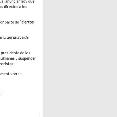
, al anunciar hoy que
os directos
a los
por parte de “
ciertos
ar
la
aeronave
sin
l
presidente
de los
usulmanes
y
suspender
roristas
.
momento
no
se
o