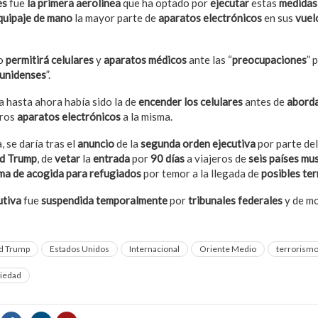
es
fue
la primera aerolínea
que ha optado por
ejecutar
estas
medidas
quipaje de mano
la mayor parte de
aparatos electrónicos
en sus
vuel
lo
permitirá celulares
y
aparatos médicos
ante las “
preocupaciones
” 
unidenses
”.
 hasta ahora había sido la de
encender los celulares
antes de
abord
tros
aparatos electrónicos
a la misma.
 se daría tras el
anuncio
de la
segunda orden ejecutiva
por parte de
d Trump
, de
vetar
la
entrada
por
90 días
a viajeros de
seis países m
ma de acogida para refugiados
por temor a la llegada de
posibles ter
utiva
fue
suspendida temporalmente
por
tribunales federales
y de 
d Trump
Estados Unidos
Internacional
Oriente Medio
terrorism
iedad