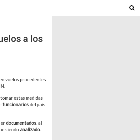
uelos a los
en vuelos procedentes
NN
.
a tomar estas medidas
se
funcionarios
del país
ser
documentados
, al
igue siendo
analizado
.