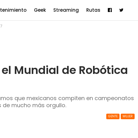
etenimiento
Geek
Streaming
Rutas
17
 el Mundial de Robótica
chamos que mexicanos compiten en campeonatos
s de mucho más orgullo.
GENTE
MUJER