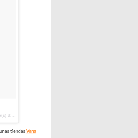
:18 PDT
gunas tiendas
Vans