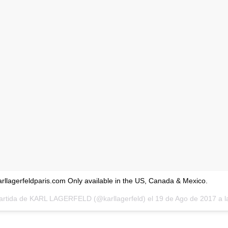
karllagerfeldparis.com Only available in the US, Canada & Mexico.
artida de KARL LAGERFELD (@karllagerfeld) el
19 de Ago de 2017 a la(s) 10