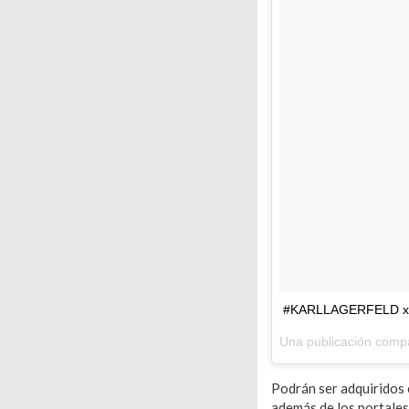
#KARLLAGERFELD x 
Una publicación comp
Podrán ser adquiridos 
además de los portales