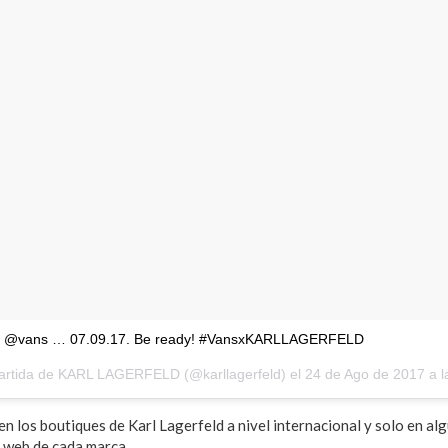
@vans … 07.09.17. Be ready! #VansxKARLLAGERFELD
artida de KARL LAGERFELD (@karllagerfeld) el
24 de Ago de 2017 a la(s) 8
en los boutiques de Karl Lagerfeld a nivel internacional y solo en al
 web de cada marca.