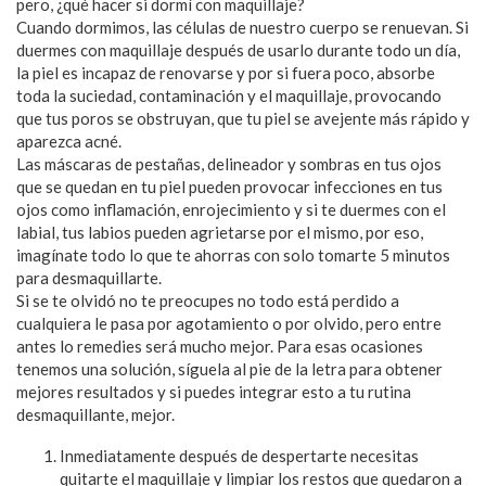
pero, ¿qué hacer si dormí con maquillaje?
Cuando dormimos, las células de nuestro cuerpo se renuevan. Si
duermes con maquillaje después de usarlo durante todo un día,
la piel es incapaz de renovarse y por si fuera poco, absorbe
toda la suciedad, contaminación y el maquillaje, provocando
que tus poros se obstruyan, que tu piel se avejente más rápido y
aparezca acné.
Las máscaras de pestañas, delineador y sombras en tus ojos
que se quedan en tu piel pueden provocar infecciones en tus
ojos como inflamación, enrojecimiento y si te duermes con el
labial, tus labios pueden agrietarse por el mismo, por eso,
imagínate todo lo que te ahorras con solo tomarte 5 minutos
para desmaquillarte.
Si se te olvidó no te preocupes no todo está perdido a
cualquiera le pasa por agotamiento o por olvido, pero entre
antes lo remedies será mucho mejor. Para esas ocasiones
tenemos una solución, síguela al pie de la letra para obtener
mejores resultados y si puedes integrar esto a tu rutina
desmaquillante, mejor.
Inmediatamente después de despertarte necesitas
quitarte el maquillaje y limpiar los restos que quedaron a