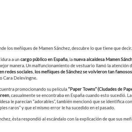
de los meñiques de Mamen Sánchez, descubre lo que tiene que decir.
tidura a un
cargo público en España
, la
nueva alcaldesa Mamen Sánc
mejor manera. Un malfuncionamiento de vestuario llamó la atención 
n redes sociales
,
los meñiques de Sánchez se volvieron tan famosos
lo Cara Delevingne.
cuentra promocionando su película
“Paper Towns” (Ciudades de Pape
Green
, casualmente se encontraba en España cuando esto sucedió. L
ldesa le parecían “adorables”, también mencionó que se identifica co
 pies raros” y que el mismo error le ha sucedido en el pasado.
hez, ésta respondió al escándalo con la explicación de que sus me