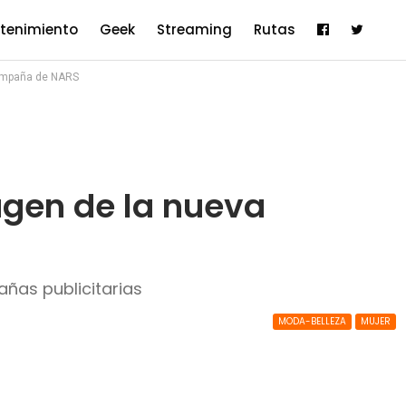
etenimiento
Geek
Streaming
Rutas
campaña de NARS
agen de la nueva
añas publicitarias
MODA-BELLEZA
MUJER