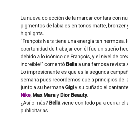
La nueva colección de la marcar contará con n
pigmentos de labiales en tonos matte, bronzer 
highlights.
“François Nars tiene una energía tan hermosa. H
oportunidad de trabajar con él fue un sueño hech
debido a lo icónico de François, y el nivel de cr
increíble!” comentó
Bella
a una famosa revista A
Lo impresionante es que es la segunda campañ
semana pues recordemos que a principios de 
junto a su hermana
Gigi
y su cuñado el cantant
Nike
,
Max Mara
y
Dior Beauty
.
¿Así o más?
Bella
viene con todo para cerrar el 
publicitarias.