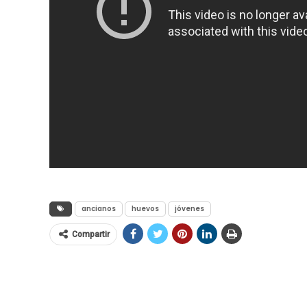
ancianos
huevos
jóvenes
Compartir