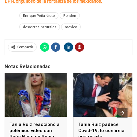
EPN, orgulloso de la fortaleza de los mexicanos.
Enrique Peña Nieto
Fonden
desastres-naturales
mexico
Compartir
Notas Relacionadas
Tania Ruiz reaccionó a
Tania Ruiz padece
polémico video con
Covid-19; lo confirma
Peña Nieto en Roma
una revista