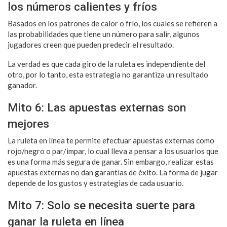
los números calientes y fríos
Basados en los patrones de calor o frío, los cuales se refieren a
las probabilidades que tiene un número para salir, algunos
jugadores creen que pueden predecir el resultado.
La verdad es que cada giro de la ruleta es independiente del
otro, por lo tanto, esta estrategia no garantiza un resultado
ganador.
Mito 6: Las apuestas externas son
mejores
La ruleta en línea te permite efectuar apuestas externas como
rojo/negro o par/impar, lo cual lleva a pensar a los usuarios que
es una forma más segura de ganar. Sin embargo, realizar estas
apuestas externas no dan garantías de éxito. La forma de jugar
depende de los gustos y estrategias de cada usuario.
Mito 7: Solo se necesita suerte para
ganar la ruleta en línea