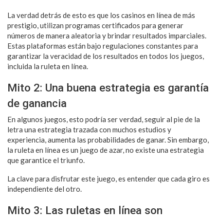
La verdad detrás de esto es que los casinos en línea de más
prestigio, utilizan programas certificados para generar
números de manera aleatoria y brindar resultados imparciales.
Estas plataformas están bajo regulaciones constantes para
garantizar la veracidad de los resultados en todos los juegos,
incluida la ruleta en línea.
Mito 2: Una buena estrategia es garantía
de ganancia
En algunos juegos, esto podría ser verdad, seguir al pie de la
letra una estrategia trazada con muchos estudios y
experiencia, aumenta las probabilidades de ganar. Sin embargo,
la ruleta en línea es un juego de azar, no existe una estrategia
que garantice el triunfo.
La clave para disfrutar este juego, es entender que cada giro es
independiente del otro.
Mito 3: Las ruletas en línea son