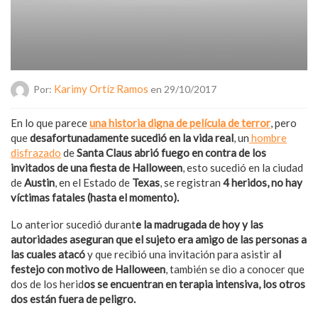
Karimy Ortíz Ramos
Por:
en 29/10/2017
En lo que parece
una historia digna de película de terror
, pero
que
desafortunadamente sucedió en la vida real
, un
hombre
disfrazado
de
Santa Claus abrió fuego en contra de los
invitados de una fiesta de Halloween
, esto sucedió en la ciudad
de
Austin
, en el Estado de
Texas
, se registran
4 heridos, no hay
víctimas fatales (hasta el momento).
Lo anterior sucedió durant
e la madrugada de hoy y las
autoridades aseguran que el sujeto era amigo de las personas a
las cuales atacó
y que recibió una invitación para asistir a
l
festejo con motivo de Halloween
, también se dio a conocer que
dos de los herid
os se encuentran en terapia intensiva, los otros
dos están fuera de peligro.