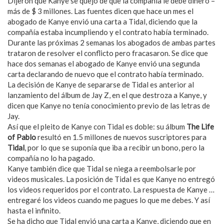
Dijeron que Kanye se quejó de que la compañía le debe dinero –
más de $ 3 millones. Las fuentes dicen que hace un mes el
abogado de Kanye envió una carta a Tidal, diciendo que la
compañía estaba incumpliendo y el contrato había terminado.
Durante las próximas 2 semanas los abogados de ambas partes
trataron de resolver el conflicto pero fracasaron. Se dice que
hace dos semanas el abogado de Kanye envió una segunda
carta declarando de nuevo que el contrato había terminado.
La decisión de Kanye de separarse de Tidal es anterior al
lanzamiento del álbum de Jay Z, en el que destroza a Kanye, y
dicen que Kanye no tenía conocimiento previo de las letras de
Jay.
Así que el pleito de Kanye con Tidal es doble: su álbum
The Life
of Pablo
resultó en 1.5 millones de nuevos suscriptores para
Tidal
, por lo que se suponía que iba a recibir un bono, pero la
compañía no lo ha pagado.
Kanye también dice que Tidal se niega a reembolsarle por
videos musicales. La posición de Tidal es que Kanye no entregó
los videos requeridos por el contrato. La respuesta de Kanye …
entregaré los videos cuando me pagues lo que me debes. Y así
hasta el infinito.
Se ha dicho que Tidal envió una carta a Kanye, diciendo que en