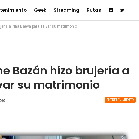
etenimiento
Geek
Streaming
Rutas
ería a Irina Baeva para salvar su matrimonio
e Bazán hizo brujería a
lvar su matrimonio
ENTRETENIMIENTO
019