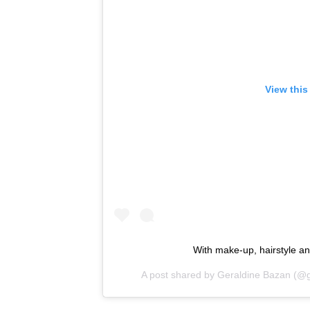
View this
With make-up, hairstyle 
A post shared by
Geraldine Bazan
(@g