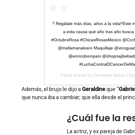
? Regálale más días, años a la vida!!Este
a esta causa qué año tras año busca 
#OctubreRosa #ChicasRosasMexico @Ccchic
@mellamanalvaro Maquillaje @vicogua
@enricobompani @shopnajibebad
#LuchaContraElCancerDeMa
A post shared by
Geraldine Bazan
(@ge
Además, el brujo le dijo a
Geraldine
que “
Gabrie
que nunca iba a cambiar; que ella desde el princ
¿Cuál fue la r
La actriz, y ex pareja de Gabr