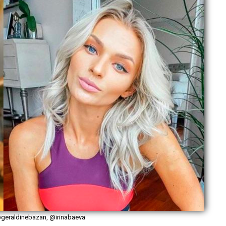
@geraldinebazan, @irinabaeva