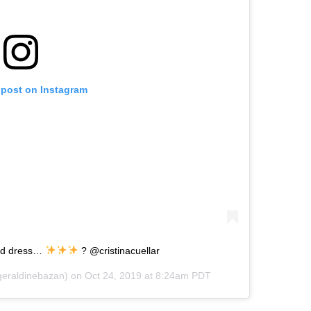
 post on Instagram
and dress…
? @cristinacuellar
eraldinebazan) on
Oct 24, 2019 at 8:24am PDT