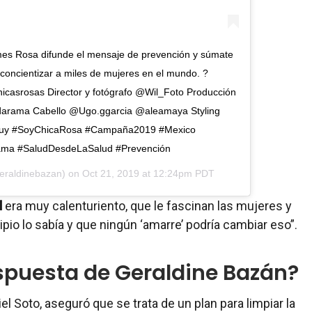
 mes Rosa difunde el mensaje de prevención y súmate
concientizar a miles de mujeres en el mundo. ?
asrosas Director y fotógrafo @Wil_Foto Producción
darama Cabello @Ugo.ggarcia @aleamaya Styling
uy #SoyChicaRosa #Campaña2019 #Mexico
ma #SaludDesdeLaSalud #Prevención
raldinebazan) on
Oct 21, 2019 at 12:24pm PDT
l
era muy calenturiento, que le fascinan las mujeres y
ipio lo sabía y que ningún ‘amarre’ podría cambiar eso”.
espuesta de Geraldine Bazán?
iel Soto, aseguró que se trata de un plan para limpiar la