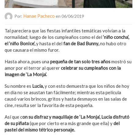
Hanae Pacheco
Por:
en 06/06/2019
Tal pareciera que las fiestas infantiles temáticas volvían a la
normalidad; luego de los cumpleaños como el del
‘niño concha’,
el ‘niño BonIce’,
y hasta el del
fan de Bad Bunny,
no hubo otro
que causara el mismo furor.
Hasta ahora, pues una
pequeña de tan solo tres años
mostró su
amor por el terror al querer
celebrar su cumpleaños con la
imagen de ‘La Monja’.
Su nombre es
Lucía,
y con esto demuestra que los niños de hoy
en día no se asustan tan fácilmente; mientras esta película
causó varios brincos, gritos y hasta desmayos en las salas de
cine, resulta ser la favorita de esta pequeña.
Así que c
on su disfraz y maquillaje de ‘La Monja’, Lucía disfrutó
de su piñata
(que por cierto era más grande que ella) y
del
pastel del mismo tétrico personaje.