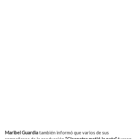
Maribel Guardia
también informó que varios de sus
compañeros de la producción
“Cleopatra metió la pata”
fueron