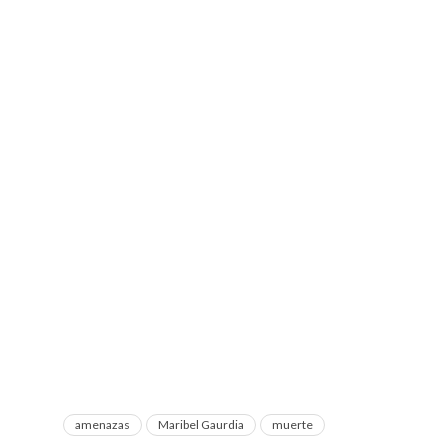
amenazas
Maribel Gaurdia
muerte