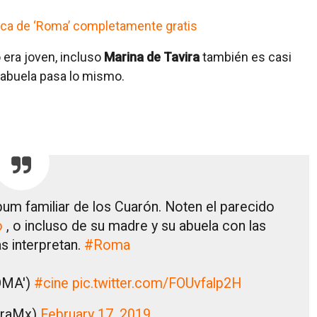
fica de ‘Roma’ completamente gratis
era joven, incluso
Marina de Tavira
también es casi
u abuela pasa lo mismo.
bum familiar de los Cuarón. Noten el parecido
o
, o incluso de su madre y su abuela con las
as interpretan.
#Roma
ROMA')
#cine
pic.twitter.com/FOUvfalp2H
uraMx)
February 17, 2019