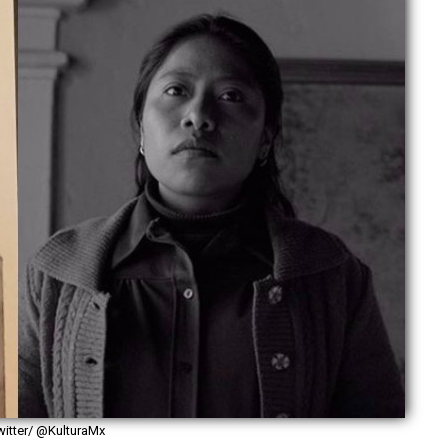
witter/ @KulturaMx