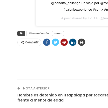
@bandita_chilanga un viaje por @r
#airbnbexperience #cdmx #me
A post shared by
I ? D.F.
(@me
Alfonso Cuarón
roma
Compartir
NOTA ANTERIOR
Hombre es detenido en Iztapalapa por tocars
frente a menor de edad