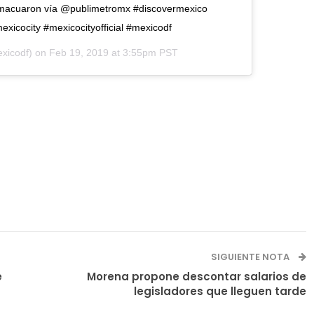
omacuaron vía @publimetromx #discovermexico
xicocity #mexicocityofficial #mexicodf
xicodf) on
Feb 19, 2019 at 3:55pm PST
SIGUIENTE NOTA
e
Morena propone descontar salarios de
legisladores que lleguen tarde