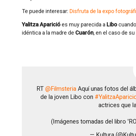
Te puede interesar:
Disfruta de la expo fotográ
Yalitza Aparició
es muy parecida a
Libo
cuando 
idéntica a la madre de
Cuarón
, en el caso de s
RT
@Filmsteria
Aquí unas fotos del ál
de la joven Libo con
#YalitzaAparici
actrices que l
(Imágenes tomadas del libro '
— Kultura (@Kult