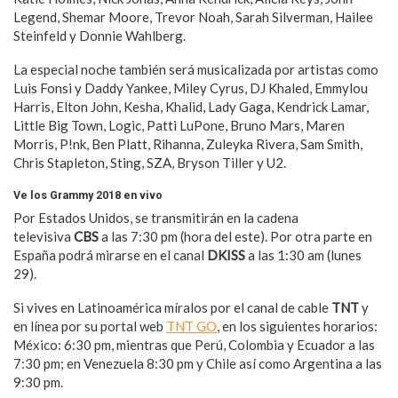
Legend, Shemar Moore, Trevor Noah, Sarah Silverman, Hailee
Steinfeld y Donnie Wahlberg.
La especial noche también será musicalizada por artistas como
Luis Fonsi y Daddy Yankee, Miley Cyrus, DJ Khaled, Emmylou
Harris, Elton John, Kesha, Khalid, Lady Gaga, Kendrick Lamar,
Little Big Town, Logic, Patti LuPone, Bruno Mars, Maren
Morris, P!nk, Ben Platt, Rihanna, Zuleyka Rivera, Sam Smith,
Chris Stapleton, Sting, SZA, Bryson Tiller y U2.
Ve los Grammy 2018 en vivo
Por Estados Unidos, se transmitirán en la cadena
televisiva
CBS
a las 7:30 pm (hora del este). Por otra parte en
España podrá mirarse en el canal
DKISS
a las 1:30 am (lunes
29).
Si vives en Latinoamérica míralos por el canal de cable
TNT
y
en línea por su portal web
TNT GO
, en los siguientes horarios:
México: 6:30 pm, mientras que Perú, Colombia y Ecuador a las
7:30 pm; en Venezuela 8:30 pm y Chile así como Argentina a las
9:30 pm.