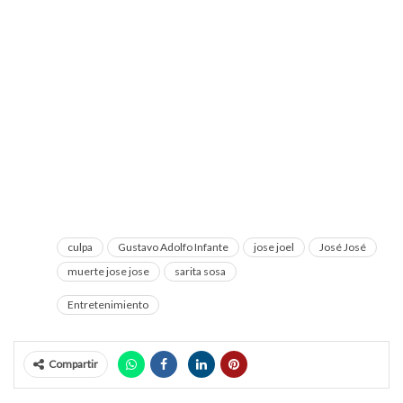
culpa
Gustavo Adolfo Infante
jose joel
José José
muerte jose jose
sarita sosa
Entretenimiento
Compartir