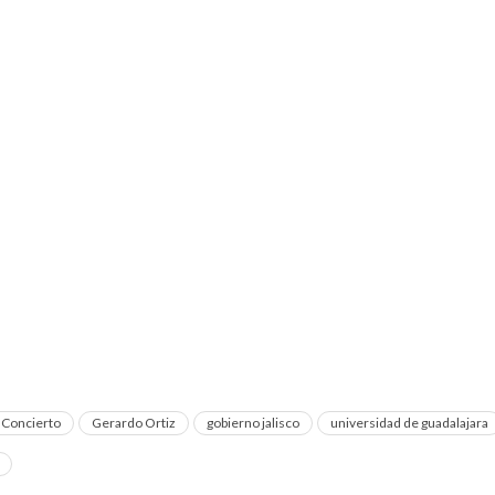
Concierto
Gerardo Ortiz
gobierno jalisco
universidad de guadalajara