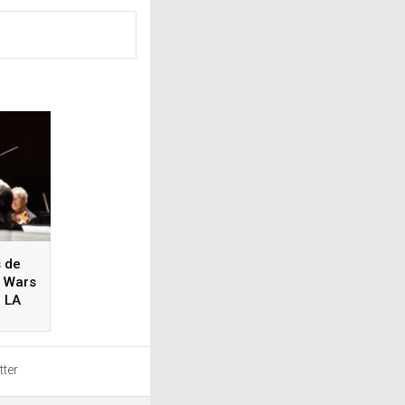
 de
r Wars
e LA
nal
tter