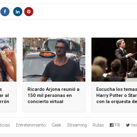
s
Ricardo Arjona reunió a
Escucha los temas
r al
150 mil personas en
Harry Potter o Sta
errón
concierto virtual
con la orquesta d
en Auditorio Nacio
icias
Entretenimiento
Geek
Streaming
Rutas
FB
twi