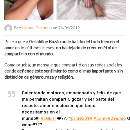
Hanae Pacheco
Por:
en 24/06/2019
Pese a que a
Geraldine Bazán
no le ha ido del todo bien en el
amor
en los últimos meses,
no ha dejado de creer en él ni de
compartirlo con el mundo.
Como prueba, un mensaje que compartió en sus redes sociales
donde
defiende este sentimiento como el más importante y sin
distinción de género, raza y religión.
Calentando motores, emocionada y feliz de que
me permitan compartir, gozar y ser parte del
respeto, amor e inclusión que tanto
necesitamos en el
mundo!!!
#LGBTI
❤️??.
#pride2019
#cdmx
#29junio
Q
viene!!???