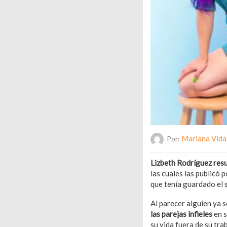
Mariana Vida
Por:
Lizbeth Rodríguez res
las cuales las publicó 
que tenía guardado el 
Al parecer alguien ya s
las parejas infieles
en 
su vida fuera de su tra