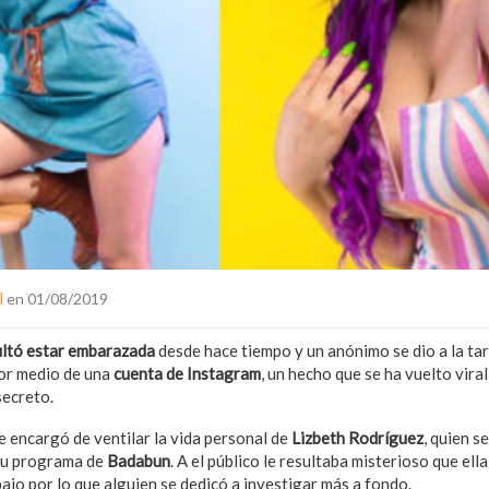
l
en 01/08/2019
ultó estar embarazada
desde hace tiempo y un anónimo se dio a la ta
por medio de una
cuenta de Instagram
, un hecho que se ha vuelto vira
secreto.
e encargó de ventilar la vida personal de
Lizbeth Rodríguez
, quien s
su programa de
Badabun
. A el público le resultaba misterioso que el
bajo por lo que alguien se dedicó a investigar más a fondo.