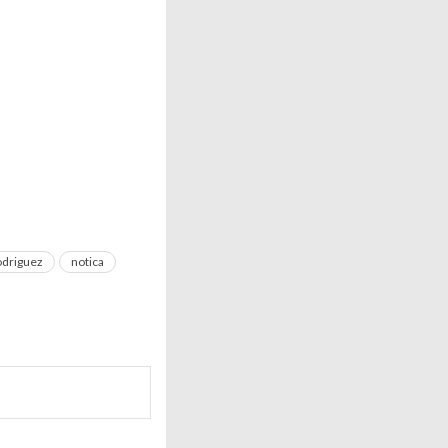
odriguez
notica