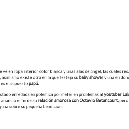
le ve en ropa interior color blanca y unas alas de ángel, las cuales re
asimismo existe otra en la que festeja su
baby shower
y una en dond
, es el supuesto
papá
.
stado enredada en polémica por meter en problemas al
youtuber Lui
anunció el fin de su
relación amorosa con Octavio Betancourt
, per
guna sobre su pequeña bendición.