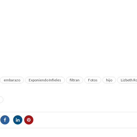
embarazo
Exponiendo Infieles
filtran
Fotos
hijo
Lizbeth R