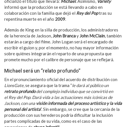
oficializó el título que llevará:
Michael
. Asimismo,
Variety
informó que la producción se está llevando a cabo en
colaboración con la familia que dejó el
Rey del Pop
tras su
repentina muerte en el año
2009
.
Además de King en la silla de producción, los administradores
de la herencia de Jackson,
John Branca
y
John McClain
, también
estarán a cargo del filme. John Logan será el encargado de
escribir el guion y, por el momento, no hay mayor información
sobre quiénes integrarán el reparto de una propuesta que
promete mucho por el calibre de personaje que se reflejará.
Michael será un “relato profundo”
En el pronunciamiento oficial del acuerdo de distribución con
LionsGate
, se asegura que la trama “
le dará al público un
retrato profundo
del complejo individuo que se convirtió en
el Rey del Pop. Dará vida a las actuaciones más icónicas de
Jackson, con una
visión informada del proceso artístico y la vida
personal del artista
”. Sin embargo, se cree que la cercanía de la
producción con sus herederos podría dificultar la inclusión
partes complicadas de su vida, como es el caso de las
acusaciones de
abuso infantil
.