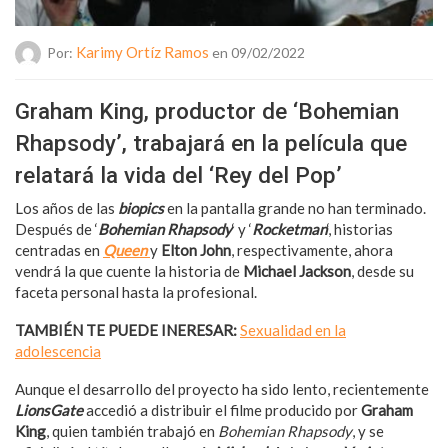
Karimy Ortíz Ramos
Por:
en 09/02/2022
Graham King, productor de ‘Bohemian
Rhapsody’, trabajará en la película que
relatará la vida del ‘Rey del Pop’
Los años de las
biopics
en la pantalla grande no han terminado.
Después de ‘
Bohemian Rhapsody
‘ y ‘
Rocketman
‘, historias
centradas en
Queen
y
Elton John
, respectivamente, ahora
vendrá la que cuente la historia de
Michael Jackson
, desde su
faceta personal hasta la profesional.
TAMBIÉN TE PUEDE INERESAR:
Sexualidad en la
adolescencia
Aunque el desarrollo del proyecto ha sido lento, recientemente
LionsGate
accedió a distribuir el filme producido por
Graham
King
, quien también trabajó en
Bohemian Rhapsody
, y se