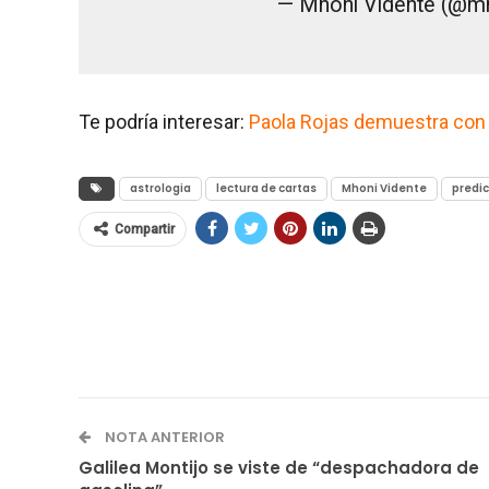
— Mhoni Vidente (@m
Te podría interesar:
Paola Rojas demuestra con at
astrologia
lectura de cartas
Mhoni Vidente
predi
Compartir
NOTA ANTERIOR
Galilea Montijo se viste de “despachadora de