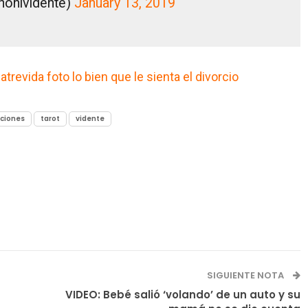
honividente)
January 13, 2019
revida foto lo bien que le sienta el divorcio
cciones
tarot
vidente
SIGUIENTE NOTA
VIDEO: Bebé salió ‘volando’ de un auto y su