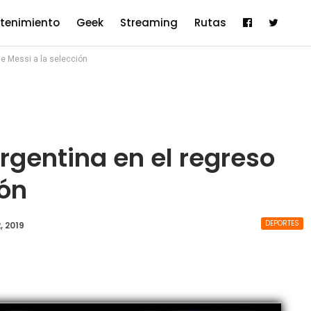
etenimiento
Geek
Streaming
Rutas
e Messi a la selección
rgentina en el regreso
ión
DEPORTES
, 2019