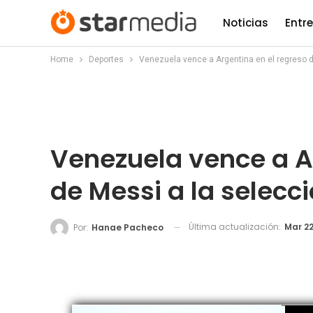
Noticias
Entr
Home
Deportes
Venezuela vence a Argentina en el regreso d
Venezuela vence a A
de Messi a la selecc
Última actualización:
Mar 22
Por:
Hanae Pacheco