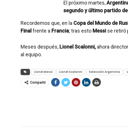
El próximo martes,
Argentin
segundo y último partido de
Recordemos que, en la
Copa del Mundo de Rus
Final
frente a
Francia
; tras esto
Messi
se retiró
Meses después,
Lionel Scalonni,
ahora directo
al equipo.
Lionel Messi
Lionel Scalonni
Selección Argentina
Compartir