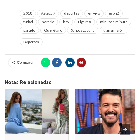
2018
Azteca 7
deportes
en vivo
espn2
fútbol
horario
hoy
Liga MX
minuto a minuto
partido
Querétaro
Santos Laguna
transmisión
Deportes
Compartir
Notas Relacionadas