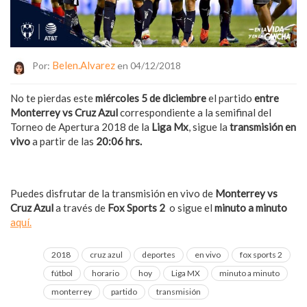
Belen.alvarez
Por:
en 04/12/2018
No te pierdas este
miércoles 5 de diciembre
el partido
entre
Monterrey vs Cruz Azul
correspondiente a la semifinal
del
Torneo de Apertura 2018 de la
Liga Mx
, sigue la
transmisión en
vivo
a partir de las
20:06 hrs.
Puedes disfrutar de la transmisión en vivo de
Monterrey vs
Cruz Azul
a través de
Fox Sports 2
o sigue el
minuto a minuto
aquí.
2018
cruz azul
deportes
en vivo
fox sports 2
fútbol
horario
hoy
Liga MX
minuto a minuto
monterrey
partido
transmisión