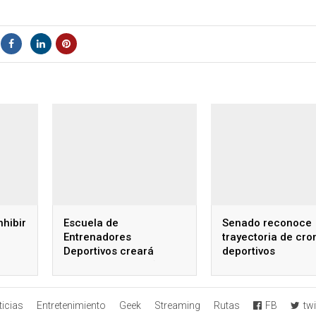
nhibir
Escuela de
Senado reconoce
Entrenadores
trayectoria de cro
Deportivos creará
deportivos
doctorado este año
icias
Entretenimiento
Geek
Streaming
Rutas
FB
twi