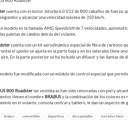
S 800 Roadster
ter
cuenta con el motor
biturbo
6.0 V12 de 800 caballos de fuerza, q
 segundos y alcanzar una velocidad máxima de 350 km/h.
te modelo es la llamada
AMG Speedshift
de 7 velocidades, automáti
las paletas de cambio detrás del volante.
dster
cuenta con un kit aerodinámico especial de fibra de carbono qu
rontal el
spoiler
se ajusta en la parte baja y en los laterales tiene un
aire. En la parte posterior se ha incluido un difusor y las llantas de 
modelo fue modificada con un módulo de control especial que permite 
US 800 Roadster
las vestiduras han sido renovadas con piel y alcan
sientos tienen el nombre
BRABUS
y la combinación de los colores es
minio en el volante, consola central y tablero, le dan un aspecto de g
brabus
convertible
deportivos
descapotable
mecedes-benz