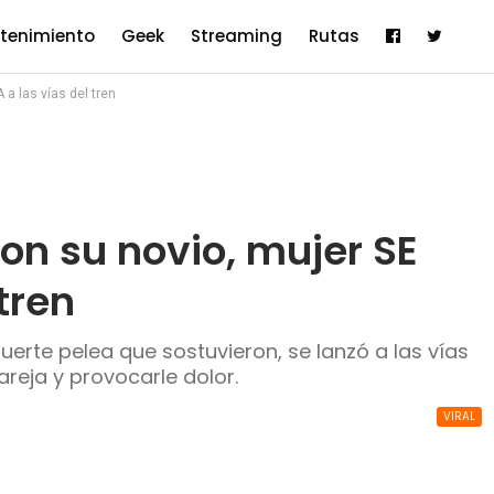
etenimiento
Geek
Streaming
Rutas
 a las vías del tren
con su novio, mujer SE
tren
uerte pelea que sostuvieron, se lanzó a las vías
areja y provocarle dolor.
VIRAL