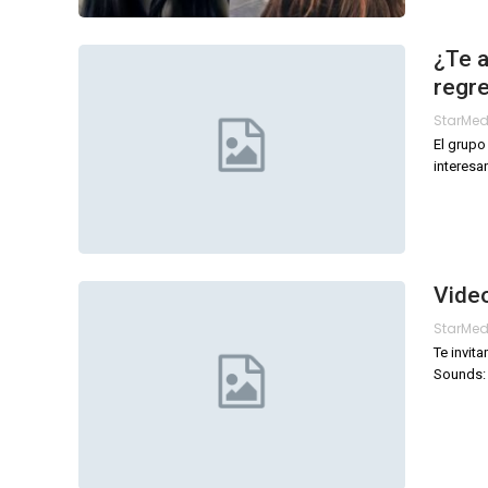
¿Te 
regr
StarMe
El grupo
interesa
Video
StarMe
Te invit
Sounds: "