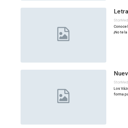
Letr
StarMe
Conoce l
¡No te la
Nuev
StarMe
Los Vázq
forma pa