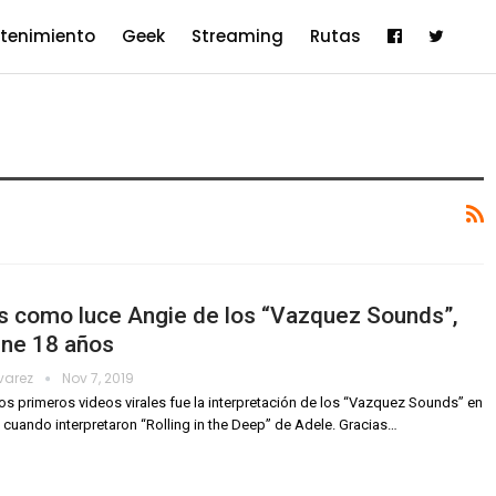
etenimiento
Geek
Streaming
Rutas
s como luce Angie de los “Vazquez Sounds”,
ene 18 años
lvarez
Nov 7, 2019
os primeros videos virales fue la interpretación de los “Vazquez Sounds” en
cuando interpretaron “Rolling in the Deep” de Adele.
Gracias
…