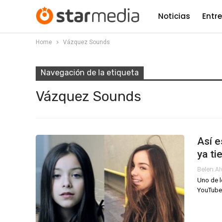
Noticias
Entr
Home
Vázquez Sounds
Navegación de la etiqueta
Vázquez Sounds
Así e
ya ti
Belen.a
Uno de l
YouTube 