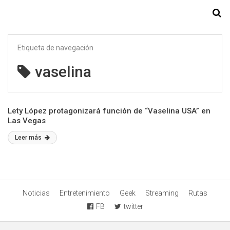
Starmedia
Etiqueta de navegación
vaselina
Lety López protagonizará función de “Vaselina USA” en
Las Vegas
Leer más
Noticias
Entretenimiento
Geek
Streaming
Rutas
FB
twitter