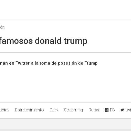
Starmedia
ión
r famosos donald trump
nan en Twitter a la toma de posesión de Trump
icias
Entretenimiento
Geek
Streaming
Rutas
FB
twi