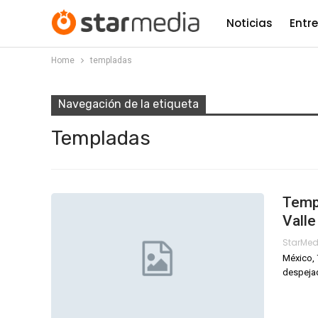
Noticias
Entr
Home
templadas
Navegación de la etiqueta
Templadas
Tempe
Vall
StarMe
México, 
despejad