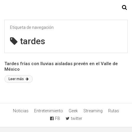
Starmedia
Etiqueta de navegación
tardes
Tardes frías con lluvias aisladas prevén en el Valle de
México
Leer más
Noticias
Entretenimiento
Geek
Streaming
Rutas
FB
twitter