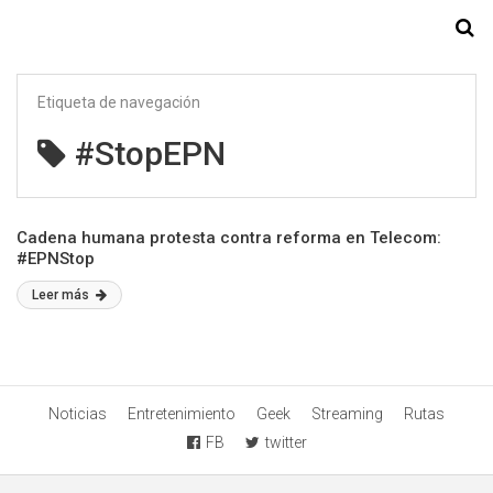
Starmedia
Etiqueta de navegación
#StopEPN
Cadena humana protesta contra reforma en Telecom:
#EPNStop
Leer más
Noticias
Entretenimiento
Geek
Streaming
Rutas
FB
twitter